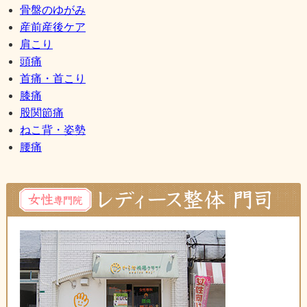
骨盤のゆがみ
産前産後ケア
肩こり
頭痛
首痛・首こり
膝痛
股関節痛
ねこ背・姿勢
腰痛