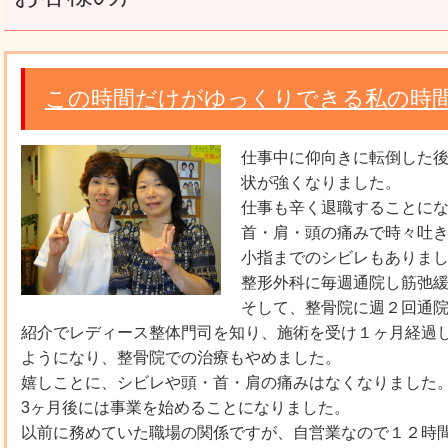
この時間だけがゆっくりできる私の時
仕事中に仰向きに転倒した
状が強くなりました。
仕事も辛く退職することに
首・肩・頭の痛みで時々吐
小指までのシビレもありま
整形外科に毎週通院し筋弛
そして、整骨院に週２回通
紹介でレディース整体門司を知り、施術を受け１ヶ月経過
ようになり、整骨院での治療もやめました。
嬉しことに、シビレや頭・首・肩の痛みはなくなりました
3ヶ月後には事業を始めることになりました。
以前に務めていた職場の関係ですが、自営業なので１２時