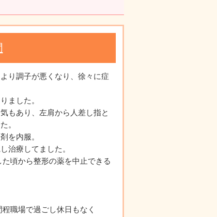
間
後より調子が悪くなり、徐々に症
なりました。
き気もあり、左肩から人差し指と
した。
緩剤を内服。
院し治療してました。
した頃から整形の薬を中止できる
。
間程職場で過ごし休日もなく