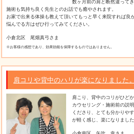
数ヶ月前の肩と断然違って
施術も気持ち良く先生とのお話でも癒やされます。
お家で出来る体操も教えて頂いてもっと早く来院すれば良
悩んでる方はぜひ行ってみてください。
小倉北区 尾畑真弓さま
※お客様の感想であり、効果効能を保障するものではありません。
肩コリや背中のハリが楽になりました
肩こり、背中のコリがひど
カウセリング・施術前の説
くださり、とても分かりや
が軽く感じ、楽になりまし
小倉南区 矢吹 幸さま